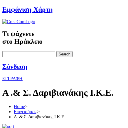
Εμφάνιση Χάρτη
Τι ψάχνετε
στο Ηράκλειο
Search
Σύνδεση
ΕΓΓΡΑΦΗ
Α .& Σ. Δαριβιανάκης Ι.Κ.Ε.
Home
>
Επιχειρήσεις
>
Α .& Σ. Δαριβιανάκης Ι.Κ.Ε.