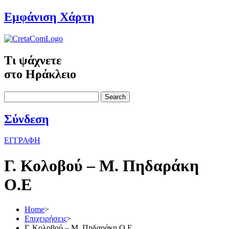
Εμφάνιση Χάρτη
Τι ψάχνετε
στο Ηράκλειο
Search
Σύνδεση
ΕΓΓΡΑΦΗ
Γ. Κολοβού – Μ. Πηδαράκη
Ο.Ε
Home
>
Επιχειρήσεις
>
Γ. Κολοβού – Μ. Πηδαράκη Ο.Ε