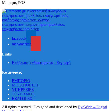
Μετρητά, POS
facebook
map-marker
Links
Εκδήλωση ενδιαφέροντος - Εγγραφή
Κατηγορίες
ΕΜΠΟΡΙΟ
ΜΕΤΑΠΟΙΗΣΗ
ΥΠΗΡΕΣΙΕΣ
ΤΟΥΡΙΣΜΟΣ
ΕΞΑΓΩΓΕΣ
All rights reserved | Designed and developed by
EyeWide – Digital