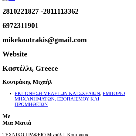
2810221827 -2811113362
6972311901
mikekoutrakis@gmail.com
Website
Καστέλλι, Greece
Κουτράκης Μιχαήλ
ΕΚΠΟΝΗΣΗ ΜΕΛΕΤΩΝ ΚΑΙ ΣΧΕΔΙΩΝ
,
ΕΜΠΟΡΙΟ
ΜΗΧΑΝΗΜΑΤΩΝ, ΕΞΟΠΛΙΣΜΟΥ ΚΑΙ
ΠΡΟΜΗΘΕΙΩΝ
Με
Μια Ματιά
ΤΕΧΝΙΚΟ ΓΡΑΦΕΙΟ Μιχαήλ Ι. Κουτράκης