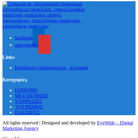
facebook
map-marker
Links
Εκδήλωση ενδιαφέροντος - Εγγραφή
Κατηγορίες
ΕΜΠΟΡΙΟ
ΜΕΤΑΠΟΙΗΣΗ
ΥΠΗΡΕΣΙΕΣ
ΤΟΥΡΙΣΜΟΣ
ΕΞΑΓΩΓΕΣ
All rights reserved | Designed and developed by
EyeWide – Digital
Marketing Agency