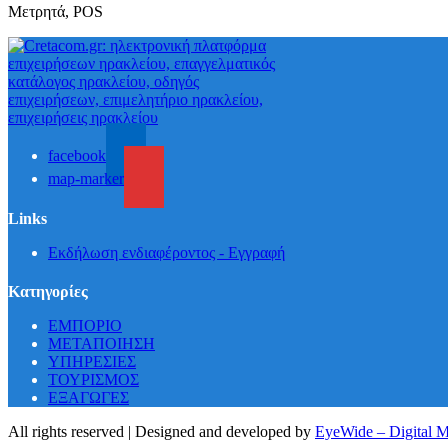
Μετρητά, POS
facebook
map-marker
Links
Εκδήλωση ενδιαφέροντος - Εγγραφή
Κατηγορίες
ΕΜΠΟΡΙΟ
ΜΕΤΑΠΟΙΗΣΗ
ΥΠΗΡΕΣΙΕΣ
ΤΟΥΡΙΣΜΟΣ
ΕΞΑΓΩΓΕΣ
All rights reserved | Designed and developed by
EyeWide – Digital 