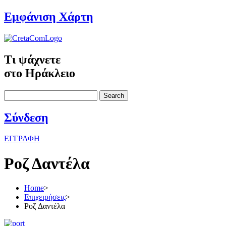
Εμφάνιση Χάρτη
Τι ψάχνετε
στο Ηράκλειο
Search
Σύνδεση
ΕΓΓΡΑΦΗ
Ροζ Δαντέλα
Home
>
Επιχειρήσεις
>
Ροζ Δαντέλα