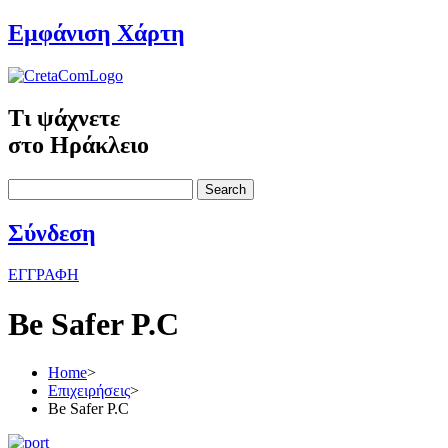
Εμφάνιση Χάρτη
Τι ψάχνετε
στο Ηράκλειο
Search
Σύνδεση
ΕΓΓΡΑΦΗ
Be Safer P.C
Home
>
Επιχειρήσεις
>
Be Safer P.C