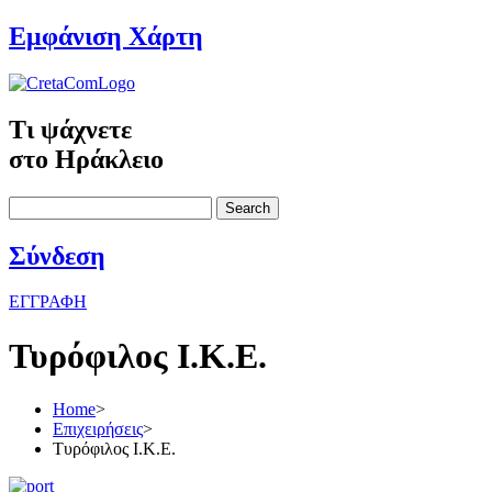
Εμφάνιση Χάρτη
Τι ψάχνετε
στο Ηράκλειο
Search
Σύνδεση
ΕΓΓΡΑΦΗ
Τυρόφιλος Ι.Κ.Ε.
Home
>
Επιχειρήσεις
>
Τυρόφιλος Ι.Κ.Ε.