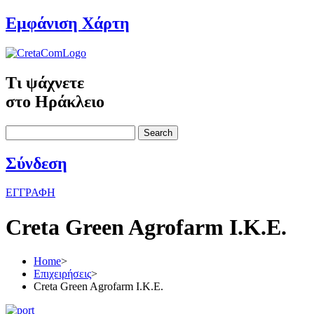
Εμφάνιση Χάρτη
Τι ψάχνετε
στο Ηράκλειο
Search
Σύνδεση
ΕΓΓΡΑΦΗ
Creta Green Agrofarm Ι.Κ.Ε.
Home
>
Επιχειρήσεις
>
Creta Green Agrofarm Ι.Κ.Ε.