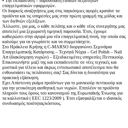
• Την εκπαίδευση – παρουσίαση ειδικών δεξιοτήτων
επαγγελματικών εφαρμογών.
Οι διαρκείς αναζητήσεις μας στις παγκόσμιες αγορές κρατάνε τα
προϊόντα και τις υπηρεσίες μας στην πρώτη γραμμή της μόδας και
των διεθνών εξελίξεων.
Άλλωστε, για μας, ο κάθε πελάτης και ο κάθε νέος συνεργάτης μας
αποτελεί μια ξεχωριστή τιμητική παρουσία. Έτσι, έχουμε
καθιερώσει στην αγορά μια νέα επαγγελματική πνοή, την οποία σας
καλούμε για να γνωρίσετε και να συμμετάσχετε.
Στο Ηράκλειο Κρήτης η C-MARSO διοργανώνει Σεμινάρια
Επαγγελματικής Κατάρτισης – Τεχνητά Nύχια – Gel Polish – Nail
Art (διακόσμηση νυχιών) – Εξειδικευμένες υπηρεσίες Πεντικιούρ.
Επικοινωνήστε μαζί της και εκπαιδευτείτε σε νέες τεχνικές και
μυστικά για τέλειο και άκρως εντυπωσιακό αποτέλεσμα που θα
ενθουσιάσει τις πελάτισσες σας! Σας δίνεται η δυνατότητα για
πρακτική εξάσκηση.
Εχει Απίστευτη γκάμα προϊόντων για το μανικιούρ πεντικιούρ και
για την γενικότερη αισθητική των νυχιών. Επιπλέον τα προϊόντα
πληρούν τους όρους του κανονισμού της Ευρωπαϊκής Ένωσης για
τα καλλυντικά ( EEC 1223/2009 ). Έτσι εξασφαλίζεται ο ιδανικός
συνδυασμός ποιότητας/κόστους.