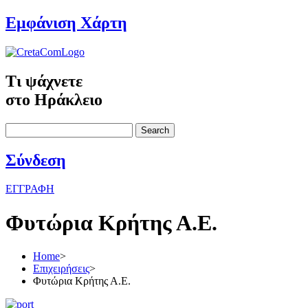
Εμφάνιση Χάρτη
Τι ψάχνετε
στο Ηράκλειο
Search
Σύνδεση
ΕΓΓΡΑΦΗ
Φυτώρια Κρήτης Α.Ε.
Home
>
Επιχειρήσεις
>
Φυτώρια Κρήτης Α.Ε.