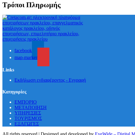
Τρόποι Πληρωμής
facebook
map-marker
Links
Εκδήλωση ενδιαφέροντος - Εγγραφή
Κατηγορίες
ΕΜΠΟΡΙΟ
ΜΕΤΑΠΟΙΗΣΗ
ΥΠΗΡΕΣΙΕΣ
ΤΟΥΡΙΣΜΟΣ
ΕΞΑΓΩΓΕΣ
All rights reserved | Designed and developed by
EyeWide – Digital 