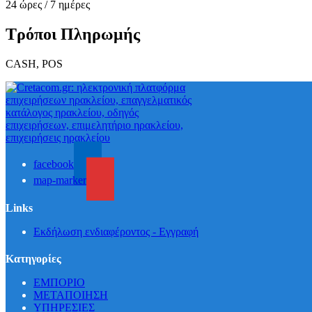
24 ώρες / 7 ημέρες
Τρόποι Πληρωμής
CASH, POS
facebook
map-marker
Links
Εκδήλωση ενδιαφέροντος - Εγγραφή
Κατηγορίες
ΕΜΠΟΡΙΟ
ΜΕΤΑΠΟΙΗΣΗ
ΥΠΗΡΕΣΙΕΣ