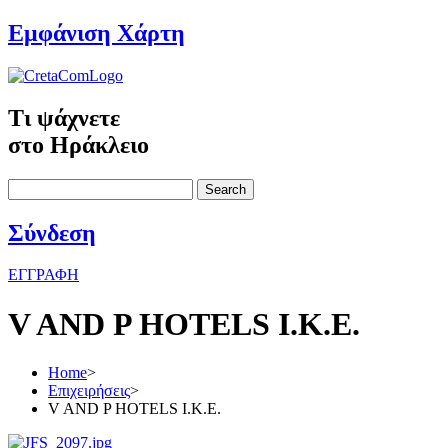
Εμφάνιση Χάρτη
Τι ψάχνετε
στο Ηράκλειο
Search
Σύνδεση
ΕΓΓΡΑΦΗ
V AND P HOTELS Ι.Κ.Ε.
Home
>
Επιχειρήσεις
>
V AND P HOTELS Ι.Κ.Ε.