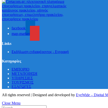
facebook
map-marker
Links
Εκδήλωση ενδιαφέροντος - Εγγραφή
Κατηγορίες
ΕΜΠΟΡΙΟ
ΜΕΤΑΠΟΙΗΣΗ
ΥΠΗΡΕΣΙΕΣ
ΤΟΥΡΙΣΜΟΣ
ΕΞΑΓΩΓΕΣ
All rights reserved | Designed and developed by
EyeWide – Digital 
Close Menu